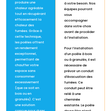
produire une
à votre besoin. Nos
chaleur agréable
équipes pourront
tout en récupérant
vous
efficacement la
accompagner
chaleur des
dans votre choix
fumées. Grâce à
avant de procéder
cette technique,
à l’installation.
les poêles offrent
un rendement
Pour l’installation
exceptionnel,
d’un poêle à bois
permettant de
ou à granulés, il est
chauffer votre
nécessaire de
espace sans
prévoir un conduit
consommer
d’évacuation des
excessivement
fumées. Ce
(que ce soit en
conduit peut être
bois ou en
relié à une
granulés). C’est
cheminée
une solution
existante. Le poêle
conçue pour durer
devra être placé