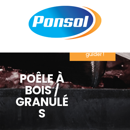
Laissez
nous vous
guider !
POÊLE À
BOIS /
GRANULÉ
S